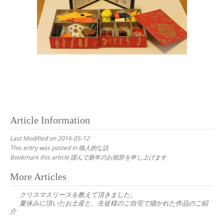
Article Information
Last Modified on 2016-05-12
This entry was posted in
個人的な話
Bookmark this article
謹んで新年のお祝辞を申し上げます
Post
More Articles
navigation
クリスマスリースを教えて頂きました。
夏休みに頂いたお土産と、生徒様のご自宅で描かれた作品のご紹
介