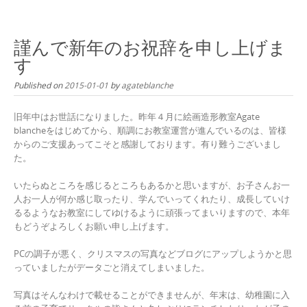
Skip
to
content
謹んで新年のお祝辞を申し上げま
す
Published on
2015-01-01
by
agateblanche
旧年中はお世話になりました。昨年４月に絵画造形教室Agate
blancheをはじめてから、順調にお教室運営が進んでいるのは、皆様
からのご支援あってこそと感謝しております。有り難うございまし
た。
いたらぬところを感じるところもあるかと思いますが、お子さんお一
人お一人が何か感じ取ったり、学んでいってくれたり、成長していけ
るるようなお教室にしてゆけるように頑張ってまいりますので、本年
もどうぞよろしくお願い申し上げます。
PCの調子が悪く、クリスマスの写真などブログにアップしようかと思
っていましたがデータごと消えてしまいました。
写真はそんなわけで載せることができませんが、年末は、幼稚園に入