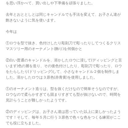
を思い浮かべて、買い出しや下準備を頑張りました。
去年とおととしとは同じキャンドルでも手法を変えて、お子さん達が
飽きないように気を使います。
今年は
①ロウを型で抜き、色付けしたり彫刻刀で彫ったりしてつくるクリス
マスツリー用のオーナメント(飾り)を何個かと
②白い普通のキャンドルを、溶かしたロウに浸して(ディッピングと言
います)色の層を造り、その後色付けしたり、彫刻刀で彫ったり、ロウ
をたらしたり(ドリッピング)して、小さなキャンドル２個を制作しま
した。溶かしたロウは３原色(赤青黄)を使用しました。
①のオーナメント造りは、型を抜くだけなので簡単そうなのですが、
ロウなので柔らかすぎても固まりすぎても型が抜けないので、時間を
見計らうことが難しかったようです。
②のディッピングは、お子さん達は思っていた以上に楽しかったよう
です！そして、毎年５月に行う３原色で色々な色をつくる練習がここ
でも役に立ちました。