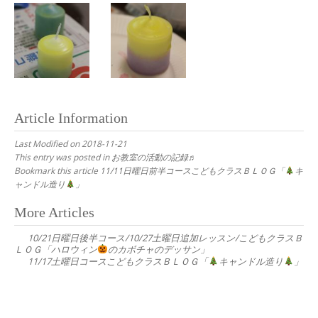
Article Information
Last Modified on 2018-11-21
This entry was posted in
お教室の活動の記録♬
Bookmark this article
11/11日曜日前半コースこどもクラスＢＬＯＧ「
キ
ャンドル造り
」
Post
More Articles
navigation
10/21日曜日後半コース/10/27土曜日追加レッスン/こどもクラスＢ
ＬＯＧ「ハロウィン
のカボチャのデッサン」
11/17土曜日コースこどもクラスＢＬＯＧ「
キャンドル造り
」