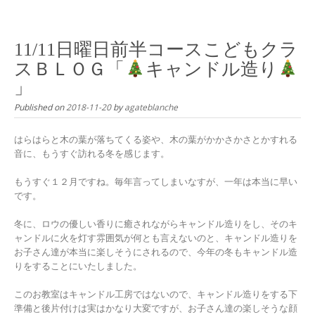
Skip
to
content
11/11日曜日前半コースこどもクラ
スＢＬＯＧ「
キャンドル造り
」
Published on
2018-11-20
by
agateblanche
はらはらと木の葉が落ちてくる姿や、木の葉がかかさかさとかすれる
音に、もうすぐ訪れる冬を感じます。
もうすぐ１２月ですね。毎年言ってしまいなすが、一年は本当に早い
です。
冬に、ロウの優しい香りに癒されながらキャンドル造りをし、そのキ
ャンドルに火を灯す雰囲気が何とも言えないのと、キャンドル造りを
お子さん達が本当に楽しそうにされるので、今年の冬もキャンドル造
りをすることにいたしました。
このお教室はキャンドル工房ではないので、キャンドル造りをする下
準備と後片付けは実はかなり大変ですが、お子さん達の楽しそうな顔