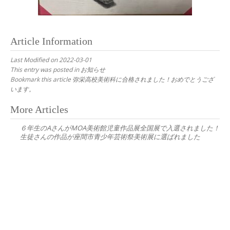
Article Information
Last Modified on 2022-03-01
This entry was posted in
お知らせ
Bookmark this article
弥栄高校美術科に合格されました！おめでとうござ
います。
Post
More Articles
navigation
６年生のAさんがMOA美術館児童作品展全国展で入選されました！
生徒さんの作品が座間市青少年芸術祭美術展に選ばれました