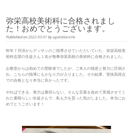
Skip
to
content
弥栄高校美術科に合格されまし
た！おめでとうございます。
Published on
2022-03-01
by
agateblanche
昨年７月頃からデッサンのご指導させていただいていた、弥栄高校美
術科志望の生徒さん１名が無事弥栄高校の美術科に合格されました。
お教室からは初めての受験者でしたが、ご本人の熱意と努力に圧倒さ
れ、こちらの指導にもかなり力が入りました。その結果、実技高得点
での合格となり本当に良かったです。
やればできる、努力は裏切らない、そんな言葉を改めて実感させてく
れた素晴らしい生徒さんで、私も力を貰った気がしました。本当にお
めでとうございます！