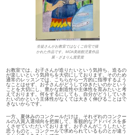
生徒さんがお教室ではなくご自宅で描
かれた作品です。MOA美術館児童作品
展・ざまりん賞受賞
お教室では、お子さんが造りたいという気持ち、造るの
が楽しいという気持ちを大切にしております。そのため
通常のレッスンでは、こちらから一方的に指導するよう
なことはせず、お子さんがどうしてゆきたいのかという
ことを大切にし、豊かな創造性や主体性を育みたいと考
えております。何をするにしても、自分がどうしていき
たいのかという主体性がなくては大きく伸びることはで
きないからです。
一方、夏休みのコンクールだけは、それぞれのコンクー
ルの入賞入選傾向を把握して、客観的なアドバイスを多
くさせていただいております。お子さんがこうしたいと
思うものと、コンクールで求められているものとが違う