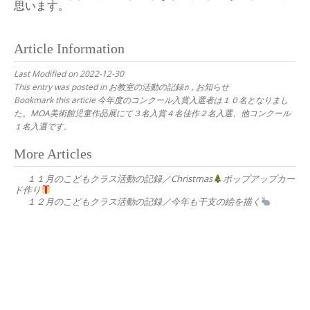
思います。
Article Information
Last Modified on 2022-12-30
This entry was posted in
お教室の活動の記録♬
,
お知らせ
Bookmark this article
今年度のコンクール入賞入選者は１０名となりまし
た。MOA美術館児童作品展にて３名入賞４名佳作２名入選、他コンクール
１名入選です。
Post
More Articles
navigation
１１月のこどもクラス活動の記録／Christmas
ポップアップカー
ド作り
１２月のこどもクラス活動の記録／今年も干支の絵を描く