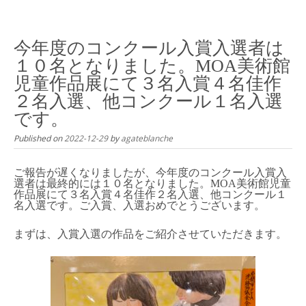
Skip
to
content
今年度のコンクール入賞入選者は
１０名となりました。MOA美術館
児童作品展にて３名入賞４名佳作
２名入選、他コンクール１名入選
です。
Published on
2022-12-29
by
agateblanche
ご報告が遅くなりましたが、今年度のコンクール入賞入
選者は最終的には１０名となりました。MOA美術館児童
作品展にて３名入賞４名佳作２名入選、他コンクール１
名入選です。ご入賞、入選おめでとうございます。
まずは、入賞入選の作品をご紹介させていただきます。