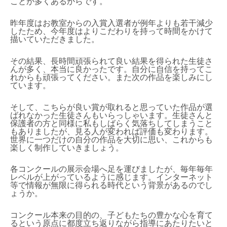
ことが多くあるからです。
昨年度はお教室からの入賞入選者が例年よりも若干減少
したため、今年度はよりこだわりを持って時間をかけて
描いていただきました。
その結果、長時間頑張られて良い結果を得られた生徒さ
んが多く、本当に良かったです。自分に自信を持ってこ
れからも頑張ってください。また次の作品を楽しみにし
ています。
そして、こちらが良い賞が取れると思っていた作品が選
ばれなかった生徒さんもいらっしゃいます。生徒さんと
保護者の方と同様に私もしばらく気落ちしてしまうこと
もありましたが、見る人が変われば評価も変わります。
世界に一つだけの自分の作品を大切に思い、これからも
楽しく制作していきましょう。
各コンクールの展示会場へ足を運びましたが、毎年毎年
レベルが上がっているように感じます。インターネット
等で情報が無限に得られる時代という背景があるのでし
ょうか。
コンクール本来の目的の、子どもたちの豊かな心を育て
るという原点に都度立ち返りながら指導にあたりたいと