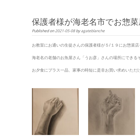
content
保護者様が海老名市でお惣菜
Published on
2021-05-08
by
agateblanche
お教室にお通いの生徒さんの保護者様が５/１９にお惣菜店を
海老名の老舗のお魚屋さん「うお彦」さんの場所にできる
お夕食にプラス一品、家事の時短に是非お買い求めいただ