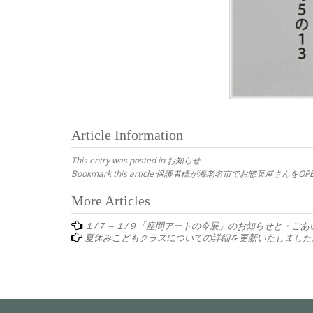
Article Information
This entry was posted in
お知らせ
Bookmark this article
保護者様が海老名市でお惣菜屋さんをOP
Post
More Articles
navigation
１/７～１/９「座間アートの今展」のお知らせと・ごあ
夏休みこどもクラスについての詳細を更新いたしました