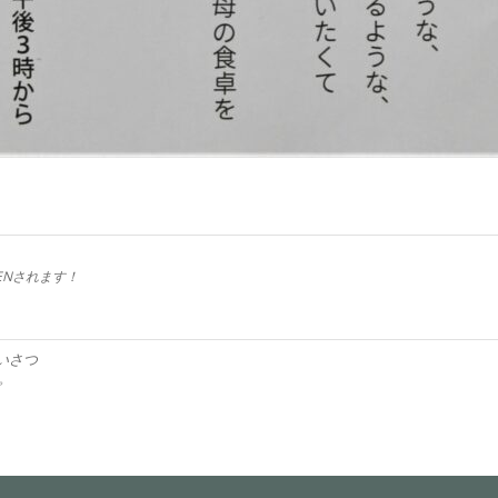
ENされます！
いさつ
。