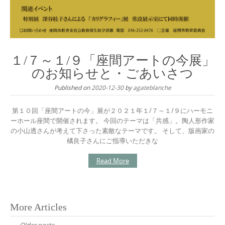
１/７～１/９「座間アートの今展」
のお知らせと・ごあいさつ
Published on
2020-12-30
by
agateblanche
第１０回「座間アートの今」展が２０２１年１/７～１/９にハーモニ
ーホール座間で開催されます。 今回のテーマは「共感」。陶人形作家
の小山透さんが考えて下さった素敵なテーマです。 そして、版画家の
橘良子さんにご指導いただきな
Read More
Posts
More Articles
navigation
Older posts