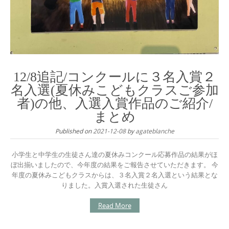
12/8追記/コンクールに３名入賞２
名入選(夏休みこどもクラスご参加
者)の他、入選入賞作品のご紹介/
まとめ
Published on
2021-12-08
by
agateblanche
小学生と中学生の生徒さん達の夏休みコンクール応募作品の結果がほ
ぼ出揃いましたので、今年度の結果をご報告させていただきます。 今
年度の夏休みこどもクラスからは、３名入賞２名入選という結果とな
りました。入賞入選された生徒さん
Read More