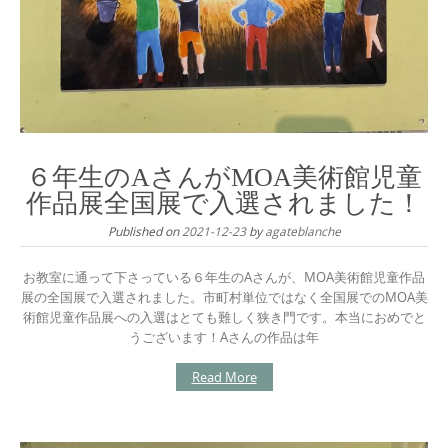
６年生のAさんがMOA美術館児童
作品展全国展で入選されました！
Published on
2021-12-23
by
agateblanche
お教室に通って下さっている６年生のAさんが、MOA美術館児童作品
展の全国展で入選されました。市町村単位ではなく全国展でのMOA美
術館児童作品展への入選はとても難しく狭き門です。本当におめでと
うございます！Aさんの作品は年
Read More